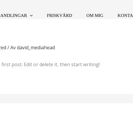
HANDLINGAR
FRISKVÅRD
OM MIG
KONTA
zed
/ Av
david_mediahead
rst post. Edit or delete it, then start writing!