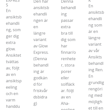
EXPRES
K
Den här
Denna
S​
En
ansiktsb
behandl
En
ansiktsb
ehandli
ing
ansiktsb
ehandli
ngen är
passar
ehandli
ng som
en
extra
ng, som
är en
längre
bra till
ger dig
längre
variant
dig som
extra
variant
av Glow
har
glow.
av vår
Express.
finnar/o
Ansiktet
Ansikts
(Denna
renhete
tvättas
behandl
behandl
r, stora
av, följt
ing Ren.
ing är
porer
av en
En
godkän
eller
ansiktsp
grundlig
d för
solfläck
eeling
rengöri
friskvår
ar. följt
och en
ng med
dsbidra
av en
varm
möjligh
g)
Aha-
handdu
et till en
peeling