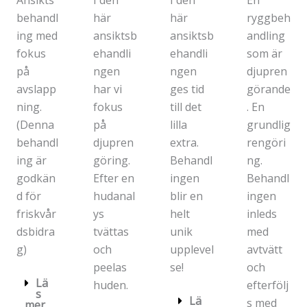
Ansikts
I den
I den
En
behandl
här
här
ryggbeh
ing med
ansiktsb
ansiktsb
andling
fokus
ehandli
ehandli
som är
på
ngen
ngen
djupren
avslapp
har vi
ges tid
görande
ning.
fokus
till det
. En
(Denna
på
lilla
grundlig
behandl
djupren
extra.
rengöri
ing är
göring.
Behandl
ng.
godkän
Efter en
ingen
Behandl
d för
hudanal
blir en
ingen
friskvår
ys
helt
inleds
dsbidra
tvättas
unik
med
g)
och
upplevel
avtvätt
peelas
se!
och
Lä
huden.
efterfölj
s
Lä
s med
mer