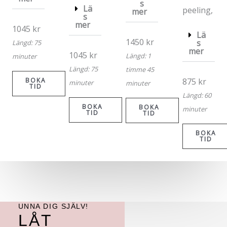
s
Lä
peeling,
mer
s
mer
1045 kr
Lä
1450 kr
s
Längd: 75
mer
1045 kr
Längd: 1
minuter
Längd: 75
timme 45
BOKA
875 kr
minuter
minuter
TID
Längd: 60
BOKA
BOKA
minuter
TID
TID
BOKA
TID
UNNA DIG SJÄLV!
LÅT