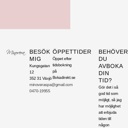
BESÖK
ÖPPETTIDER
BEHÖVER
MIG
DU
Öppet efter
tidsbokning
AVBOKA
Kungsgatan
på
12
DIN
Bokadirekt.se
352 31 Växjö
TID?
minoveraspa@gmail.com
Gör det i så
0470-19955
god tid som
möjligt, så jag
har möjlighet
att erbjuda
tiden till
någon