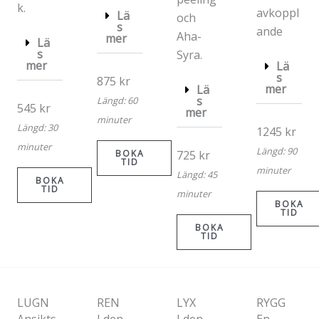
k.
avkoppl
Lä
och
s
ande
Aha-
mer
Lä
s
Syra.
mer
Lä
s
875 kr
mer
Lä
s
Längd: 60
545 kr
mer
minuter
Längd: 30
1245 kr
minuter
Längd: 90
BOKA
725 kr
TID
minuter
Längd: 45
BOKA
TID
minuter
BOKA
TID
BOKA
TID
LUGN
REN
LYX
RYGG