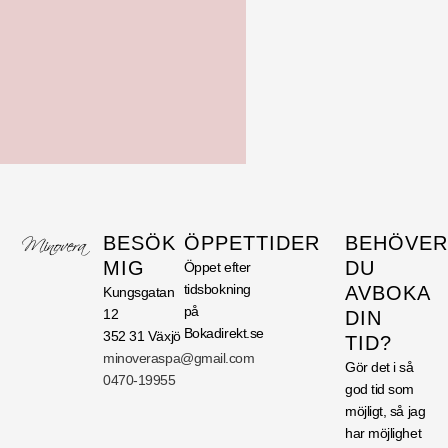
BESÖK
ÖPPETTIDER
BEHÖVER
MIG
DU
Öppet efter
tidsbokning
AVBOKA
Kungsgatan
på
12
DIN
Bokadirekt.se
352 31 Växjö
TID?
minoveraspa@gmail.com
Gör det i så
0470-19955
god tid som
möjligt, så jag
har möjlighet