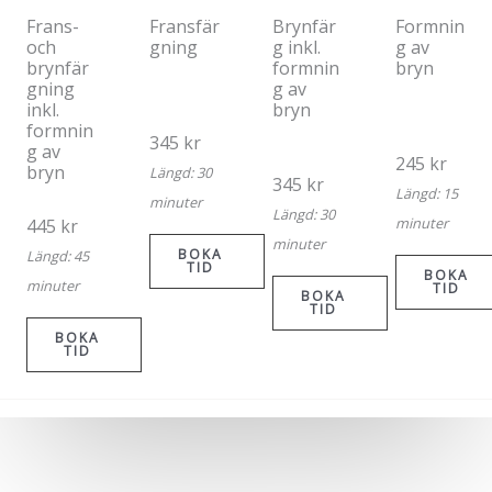
Frans-
Fransfär
Brynfär
Formnin
och
gning
g inkl.
g av
brynfär
formnin
bryn
gning
g av
inkl.
bryn
formnin
345 kr
g av
245 kr
bryn
Längd: 30
345 kr
Längd: 15
minuter
Längd: 30
minuter
445 kr
minuter
BOKA
Längd: 45
TID
BOKA
minuter
TID
BOKA
TID
BOKA
TID